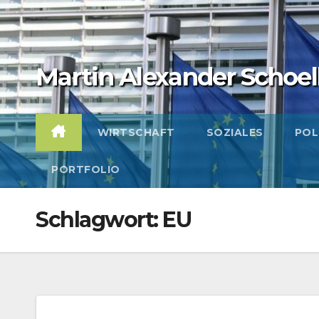
Zum
Inhalt
springen
Martin Alexander Schoel
WIRTSCHAFT
SOZIALES
POL
PORTFOLIO
Schlagwort:
EU