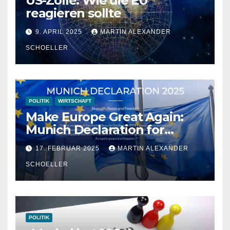
US-Zölle: Wie die EU
reagieren sollte
9. APRIL 2025
MARTIN ALEXANDER
SCHOELLER
POLITIK
WIRTSCHAFT
Make Europe Great Again:
Munich Declaration for
Strength, Peace and
17. FEBRUAR 2025
MARTIN ALEXANDER
Freedom
SCHOELLER
POLITIK