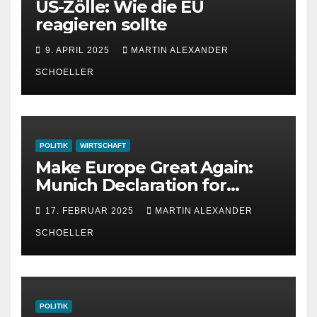
US-Zölle: Wie die EU
reagieren sollte
9. APRIL 2025
MARTIN ALEXANDER
SCHOELLER
POLITIK
WIRTSCHAFT
Make Europe Great Again:
Munich Declaration for
Strength, Peace and
17. FEBRUAR 2025
MARTIN ALEXANDER
Freedom
SCHOELLER
POLITIK