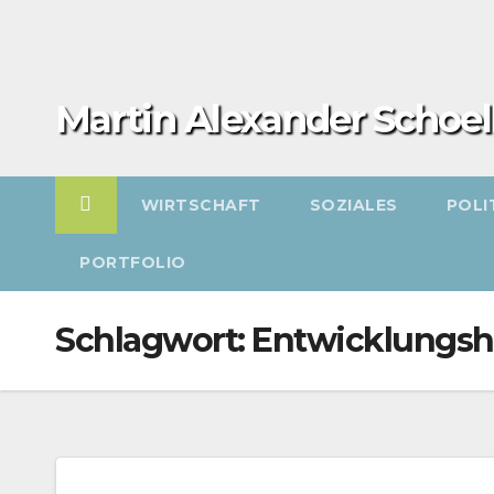
Zum
Inhalt
springen
Martin Alexander Schoel
WIRTSCHAFT
SOZIALES
POLI
PORTFOLIO
Schlagwort:
Entwicklungshi