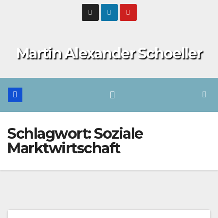
Zum
Inhalt
springen
Martin Alexander Schoeller
Schlagwort:
Soziale
Marktwirtschaft