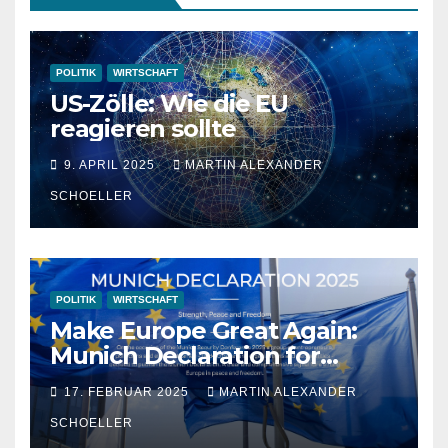
POLITIK
WIRTSCHAFT
US-Zölle: Wie die EU
reagieren sollte
9. APRIL 2025
MARTIN ALEXANDER
SCHOELLER
POLITIK
WIRTSCHAFT
Make Europe Great Again:
Munich Declaration for
Strength, Peace and
17. FEBRUAR 2025
MARTIN ALEXANDER
Freedom
SCHOELLER