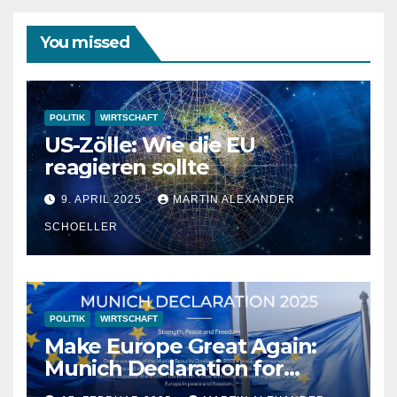
You missed
POLITIK
WIRTSCHAFT
US-Zölle: Wie die EU
reagieren sollte
9. APRIL 2025
MARTIN ALEXANDER
SCHOELLER
POLITIK
WIRTSCHAFT
Make Europe Great Again:
Munich Declaration for
Strength, Peace and