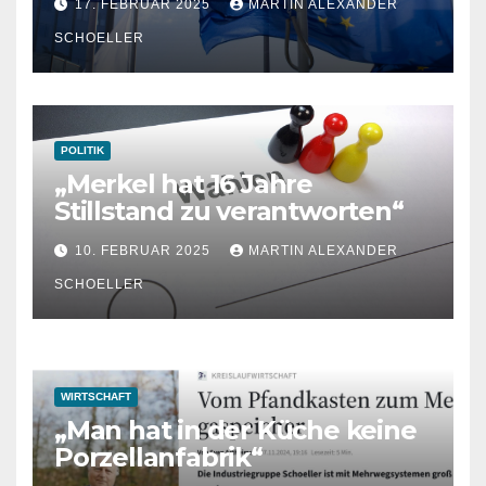
17. FEBRUAR 2025
MARTIN ALEXANDER
Freedom
SCHOELLER
POLITIK
„Merkel hat 16 Jahre
Stillstand zu verantworten“
10. FEBRUAR 2025
MARTIN ALEXANDER
SCHOELLER
WIRTSCHAFT
„Man hat in der Küche keine
Porzellanfabrik“