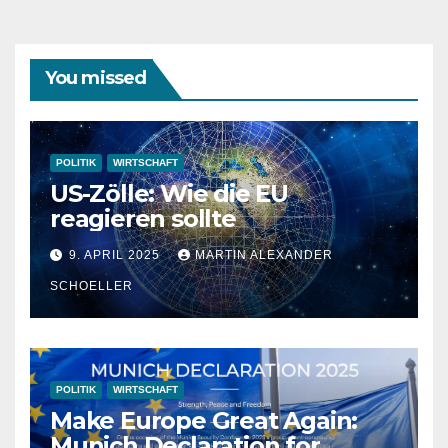
You missed
POLITIK
WIRTSCHAFT
US-Zölle: Wie die EU
reagieren sollte
9. APRIL 2025
MARTIN ALEXANDER
SCHOELLER
POLITIK
WIRTSCHAFT
Make Europe Great Again:
Munich Declaration for