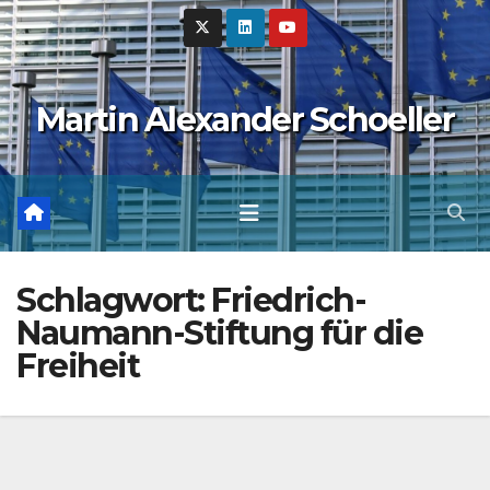
Zum
Inhalt
springen
Martin Alexander Schoeller
Schlagwort:
Friedrich-
Naumann-Stiftung für die
Freiheit