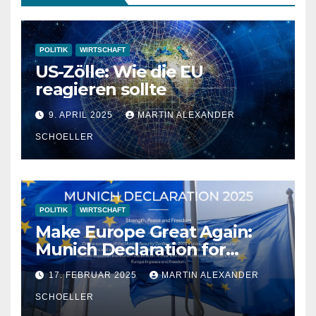
POLITIK
WIRTSCHAFT
US-Zölle: Wie die EU
reagieren sollte
9. APRIL 2025
MARTIN ALEXANDER
SCHOELLER
POLITIK
WIRTSCHAFT
Make Europe Great Again:
Munich Declaration for
Strength, Peace and
17. FEBRUAR 2025
MARTIN ALEXANDER
Freedom
SCHOELLER