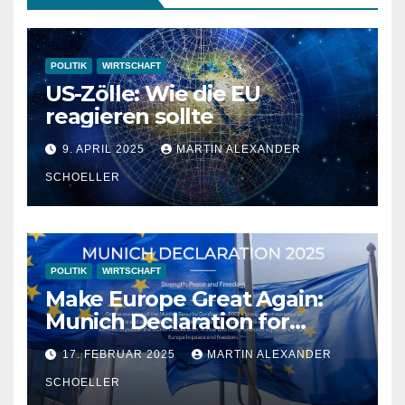
POLITIK
WIRTSCHAFT
US-Zölle: Wie die EU
reagieren sollte
9. APRIL 2025
MARTIN ALEXANDER
SCHOELLER
POLITIK
WIRTSCHAFT
Make Europe Great Again:
Munich Declaration for
Strength, Peace and
17. FEBRUAR 2025
MARTIN ALEXANDER
Freedom
SCHOELLER