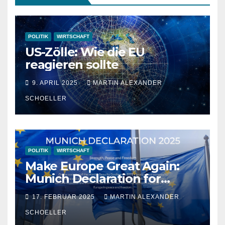
POLITIK
WIRTSCHAFT
US-Zölle: Wie die EU
reagieren sollte
9. APRIL 2025
MARTIN ALEXANDER
SCHOELLER
POLITIK
WIRTSCHAFT
Make Europe Great Again:
Munich Declaration for
Strength, Peace and
17. FEBRUAR 2025
MARTIN ALEXANDER
Freedom
SCHOELLER