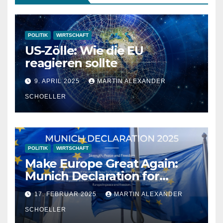
POLITIK
WIRTSCHAFT
US-Zölle: Wie die EU
reagieren sollte
9. APRIL 2025
MARTIN ALEXANDER
SCHOELLER
POLITIK
WIRTSCHAFT
Make Europe Great Again:
Munich Declaration for
Strength, Peace and
17. FEBRUAR 2025
MARTIN ALEXANDER
Freedom
SCHOELLER