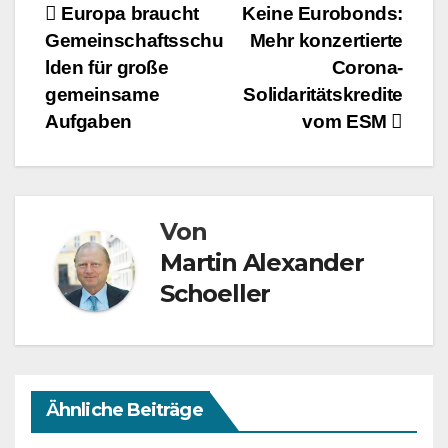
Beitragsnavigation
Europa braucht
Keine Eurobonds:
Gemeinschaftsschu
Mehr konzertierte
lden für große
Corona-
gemeinsame
Solidaritätskredite
Aufgaben
vom ESM
Von
Martin Alexander
Schoeller
Ähnliche Beiträge