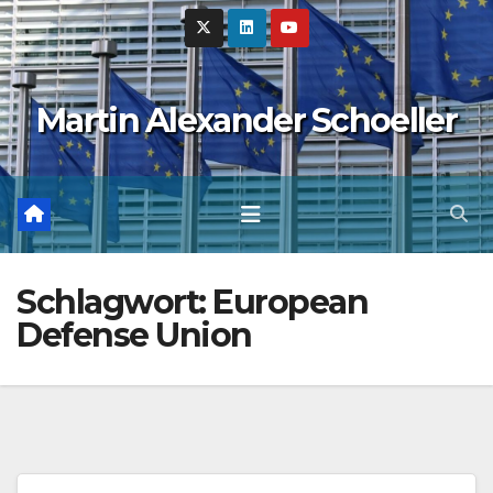
Zum
Inhalt
springen
Martin Alexander Schoeller
Schlagwort:
European
Defense Union