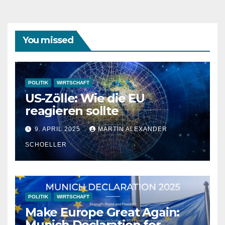
You missed
POLITIK
WIRTSCHAFT
US-Zölle: Wie die EU
reagieren sollte
9. APRIL 2025
MARTIN ALEXANDER
SCHOELLER
POLITIK
WIRTSCHAFT
Make Europe Great Again:
Munich Declaration for