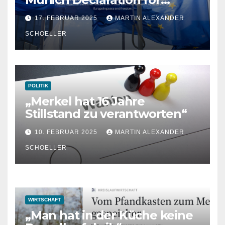
Strength, Peace and
17. FEBRUAR 2025
MARTIN ALEXANDER
Freedom
SCHOELLER
POLITIK
„Merkel hat 16 Jahre
Stillstand zu verantworten“
10. FEBRUAR 2025
MARTIN ALEXANDER
SCHOELLER
WIRTSCHAFT
„Man hat in der Küche keine