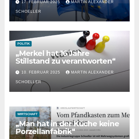
17. FEBRUAR 2025
MARTIN ALEXANDER
Freedom
SCHOELLER
POLITIK
„Merkel hat 16 Jahre
Stillstand zu verantworten“
10. FEBRUAR 2025
MARTIN ALEXANDER
SCHOELLER
WIRTSCHAFT
„Man hat in der Küche keine
Porzellanfabrik“