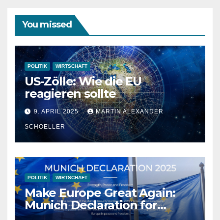
You missed
POLITIK
WIRTSCHAFT
US-Zölle: Wie die EU
reagieren sollte
9. APRIL 2025
MARTIN ALEXANDER
SCHOELLER
POLITIK
WIRTSCHAFT
Make Europe Great Again:
Munich Declaration for
Strength, Peace and