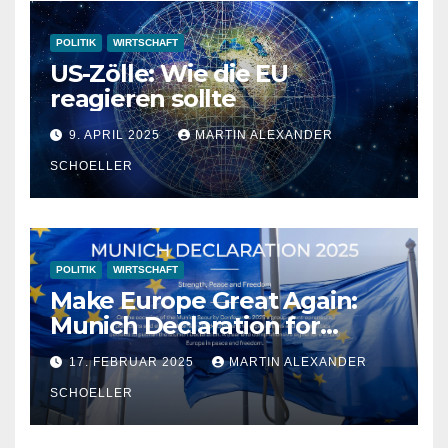
POLITIK
WIRTSCHAFT
US-Zölle: Wie die EU
reagieren sollte
9. APRIL 2025
MARTIN ALEXANDER
SCHOELLER
POLITIK
WIRTSCHAFT
Make Europe Great Again:
Munich Declaration for
Strength, Peace and
17. FEBRUAR 2025
MARTIN ALEXANDER
Freedom
SCHOELLER